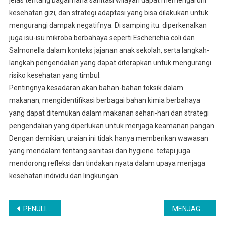
jelas tentang bagaimana sanitasi wilayah dapat memengaruhi
kesehatan gizi, dan strategi adaptasi yang bisa dilakukan untuk
mengurangi dampak negatifnya. Di samping itu. diperkenalkan
juga isu-isu mikroba berbahaya seperti Escherichia coli dan
Salmonella dalam konteks jajanan anak sekolah, serta langkah-
langkah pengendalian yang dapat diterapkan untuk mengurangi
risiko kesehatan yang timbul.
Pentingnya kesadaran akan bahan-bahan toksik dalam
makanan, mengidentifikasi berbagai bahan kimia berbahaya
yang dapat ditemukan dalam makanan sehari-hari dan strategi
pengendalian yang diperlukan untuk menjaga keamanan pangan.
Dengan demikian, uraian ini tidak hanya memberikan wawasan
yang mendalam tentang sanitasi dan hygiene. tetapi juga
mendorong refleksi dan tindakan nyata dalam upaya menjaga
kesehatan individu dan lingkungan.
Navigasi
PENULISAN BERBAGAI LITERATUR REVIEW BIDANG KESEHATAN
MENJAGA KESEHATAN FISIK, MENTAL DAN REPRODUKSI PADA REMAJA