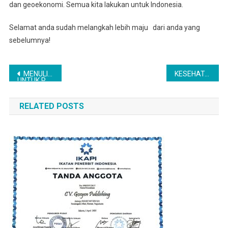
dan geoekonomi. Semua kita lakukan untuk Indonesia.
Selamat anda sudah melangkah lebih maju dari anda yang
sebelumnya!
Navigasi
MENULIS PAPER
KESEHATAN MANUSIA DAN EKOSISTEM
UNTUK PUBLIKASI ILMIAH JURNAL BEREPUTASI
Panduan Praktis Bagi Mahasiswa, Dosen, Peneliti, Praktisi dan Para Profesional Kualifikasi Kesehatan
pos
RELATED POSTS