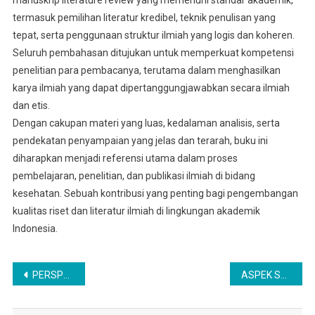
manuskrip literature review yang memenuhi standar akademik,
termasuk pemilihan literatur kredibel, teknik penulisan yang
tepat, serta penggunaan struktur ilmiah yang logis dan koheren.
Seluruh pembahasan ditujukan untuk memperkuat kompetensi
penelitian para pembacanya, terutama dalam menghasilkan
karya ilmiah yang dapat dipertanggungjawabkan secara ilmiah
dan etis.
Dengan cakupan materi yang luas, kedalaman analisis, serta
pendekatan penyampaian yang jelas dan terarah, buku ini
diharapkan menjadi referensi utama dalam proses
pembelajaran, penelitian, dan publikasi ilmiah di bidang
kesehatan. Sebuah kontribusi yang penting bagi pengembangan
kualitas riset dan literatur ilmiah di lingkungan akademik
Indonesia.
Navigasi
PERSPECTIVE ANALYSIS KUALITAS LINGKUNGAN
ASPEK SANITASI, HYGIENE DAN DAMPAKNYA TERHADAP KESEHATAN LINGKUNGAN
pos