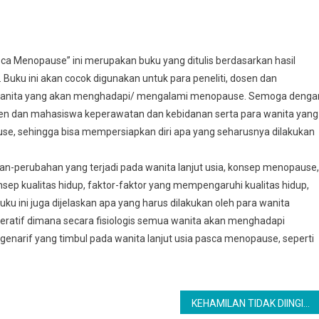
sca Menopause” ini merupakan buku yang ditulis berdasarkan hasil
Buku ini akan cocok digunakan untuk para peneliti, dosen dan
wanita yang akan menghadapi/ mengalami menopause. Semoga denga
sen dan mahasiswa keperawatan dan kebidanan serta para wanita yang
, sehingga bisa mempersiapkan diri apa yang seharusnya dilakukan
ahan-perubahan yang terjadi pada wanita lanjut usia, konsep menopause,
ep kualitas hidup, faktor-faktor yang mempengaruhi kualitas hidup,
u ini juga dijelaskan apa yang harus dilakukan oleh para wanita
ratif dimana secara fisiologis semua wanita akan menghadapi
egenarif yang timbul pada wanita lanjut usia pasca menopause, seperti
KEHAMILAN TIDAK DIINGINKAN PADA REMAJA DI INDONESIA: RESILIENSI DALAM MENGHADAPI TANTANGAN HIDUP