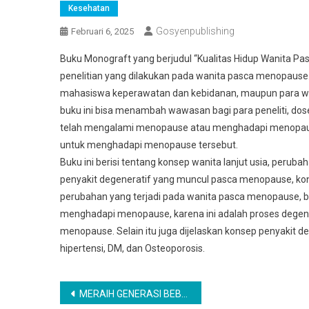
Kesehatan
Gosyenpublishing
Februari 6, 2025
Buku Monograft yang berjudul “Kualitas Hidup Wanita Pa
penelitian yang dilakukan pada wanita pasca menopause. 
mahasiswa keperawatan dan kebidanan, maupun para 
buku ini bisa menambah wawasan bagi para peneliti, do
telah mengalami menopause atau menghadapi menopause
untuk menghadapi menopause tersebut.
Buku ini berisi tentang konsep wanita lanjut usia, perub
penyakit degeneratif yang muncul pasca menopause, kons
perubahan yang terjadi pada wanita pasca menopause, buk
menghadapi menopause, karena ini adalah proses degene
menopause. Selain itu juga dijelaskan konsep penyakit d
hipertensi, DM, dan Osteoporosis.
Navigasi
MERAIH GENERASI BEBAS ROKOK Strategi Promosi Kesehatan untuk Mengurangi Merokok pada Remaja