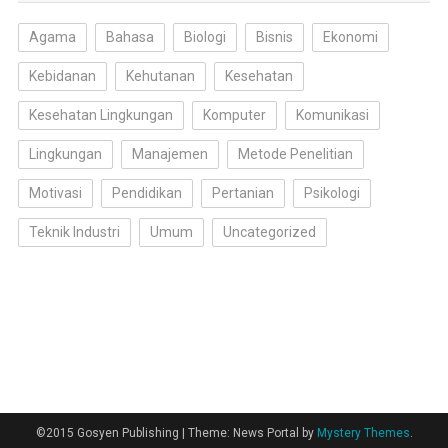
Agama
Bahasa
Biologi
Bisnis
Ekonomi
Kebidanan
Kehutanan
Kesehatan
Kesehatan Lingkungan
Komputer
Komunikasi
Lingkungan
Manajemen
Metode Penelitian
Motivasi
Pendidikan
Pertanian
Psikologi
Teknik Industri
Umum
Uncategorized
©2015 Gosyen Publishing
|
Theme: News Portal by
Mystery Themes
.