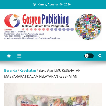
Skip
Kamis, Agustus 06, 2026
to
content
Beranda
/
Kesehatan
/ Buku Ajar ILMU KESEHATAN
MASYARAKAT DALAM PELAYANAN KESEHATAN