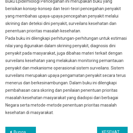
Buku Epidemiologi Pencegahan ini merupakan buku yang
berisikan konsep-konsep dan teori-teori pencegahan penyakit
yang membahas upaya-upaya pencegahan penyakit melalui
skrining dan deteksi dini penyakit, surveilans kesehatan dan
penentuan prioritas masalah kesehatan.
Pada buku ini dilengkapi perhitungan-perhitungan untuk estimasi
nilai yang digunakan dalam skrining penyakit, diagnosis dini
penyakit pada masyarakat, juga dibahas materi terkait dengan
surveilans kesehatan yang melakukan monitoring pemantauan
penyakit dan mekanisme operasional sistem surveilans. Sistem
surveilans merupakan upaya pengamatan penyakit secara terus
menerus dan berkesinambungan. Dalam buku ini dilengkapi
pembahasan cara skoring dan penilaian penentuan prioritas
masalah kesehatan masyarakat yang diadopsi dari berbagai
Negara serta metode-metode penentuan prioritas masalah
kesehatan di masyarakat.
Navigasi
Bunga Rampai COVID-19 Tinjauan Covid-19 dari Aspek Kesehatan, Ekonomi dan Hukum
KESEHATAN REPRODUKSI dan KELUARGA BERENCANA (KB)