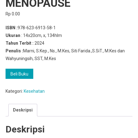
MENOPAUSE
Rp
0.00
ISBN :
978-623-6913-58-1
Ukuran
: 14x20cm, x, 134hlm
Tahun Terbit :
2024
Penulis :
Marni, S.Kep., Ns., M.Kes, Siti Farida.,S.SiT., M.Kes dan
Wahyuningsih, SST, M.Kes
Beli Buku
Kategori:
Kesehatan
Deskripsi
Deskripsi