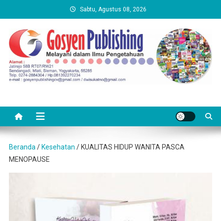
Skip
Sabtu, Agustus 08, 2026
to
content
Beranda
/
Kesehatan
/ KUALITAS HIDUP WANITA PASCA
MENOPAUSE