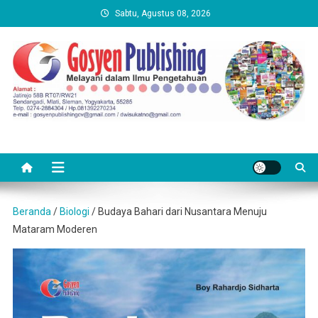
Skip
Sabtu, Agustus 08, 2026
to
content
Beranda
/
Biologi
/ Budaya Bahari dari Nusantara Menuju
Mataram Moderen